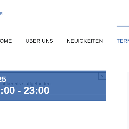
OME
ÜBER UNS
NEUIGKEITEN
TER
×
25
at bereits stattgefunden.
:00
-
23:00