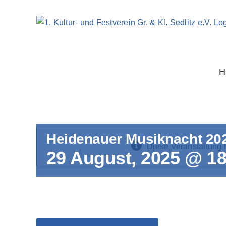
Zum
Inhalt
springen
H
Heidenauer Musiknacht 20
Diese Veranstaltung h
29 August, 2025 @ 18