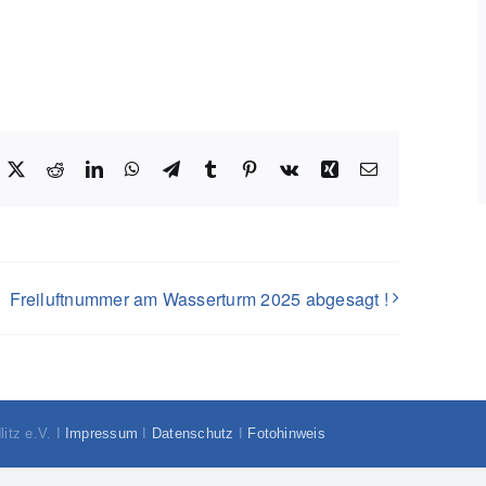
acebook
X
Reddit
LinkedIn
WhatsApp
Telegram
Tumblr
Pinterest
Vk
Xing
E-
Mail
Freiluftnummer am Wasserturm 2025 abgesagt !
litz e.V. I
Impressum
I
Datenschutz
I
Fotohinweis